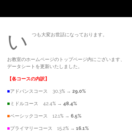
い
つも大変お世話になっております。
お教室のホームページのトップページ内にございます、
データシートを更新いたしました。
【各コースの内訳】
■
アドバンスコース 30.3% →
29.0%
■
ミドルコース 42.4% →
48.4%
■
ベーシックコース 12.1% →
6.5%
■
プライマリーコース 15.2% →
16.1
%